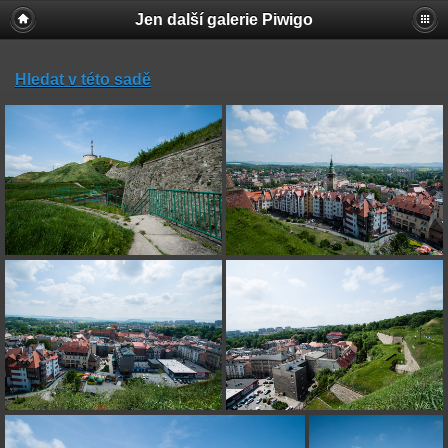
Jen další galerie Piwigo
Hledat v této sadě