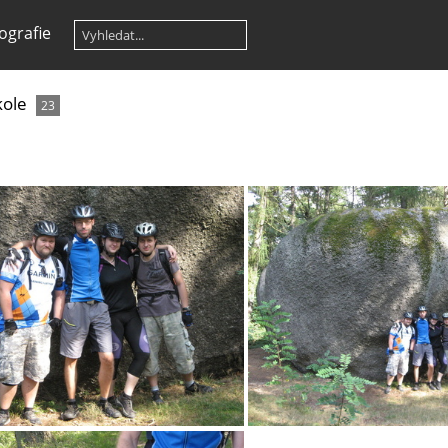
ografie
kole
23