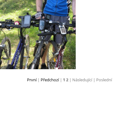
IMG_0221.JPG
IMG_0220.J
První
|
Předchozí
|
1
2
| Následující
| Poslední
IMG_0212.JPG