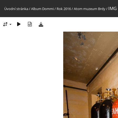
IMG 
Úvodní stránka
/
Album Dommi
/
Rok 2016
/
Atom muzeum Brdy
/