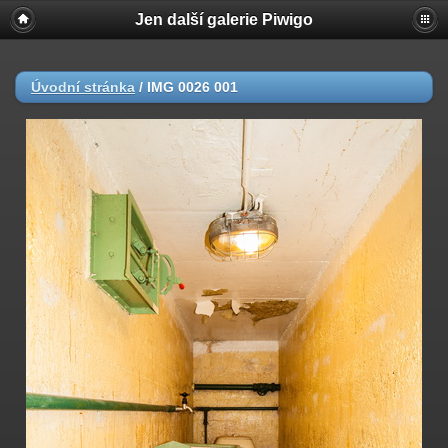
Jen další galerie Piwigo
Úvodní stránka
/
IMG 0026 001