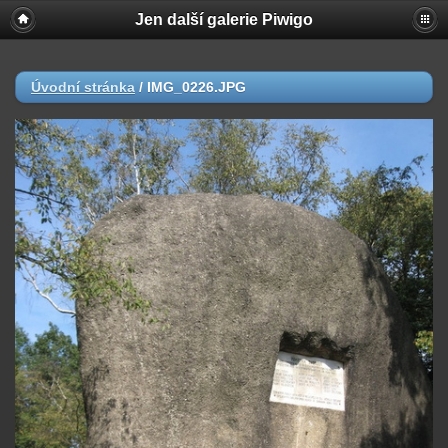
Jen další galerie Piwigo
Úvodní stránka
/
IMG_0226.JPG