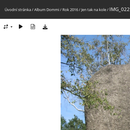
IMG_022
Úvodní stránka
/
Album Dommi
/
Rok 2016
/
Jen tak na kole
/