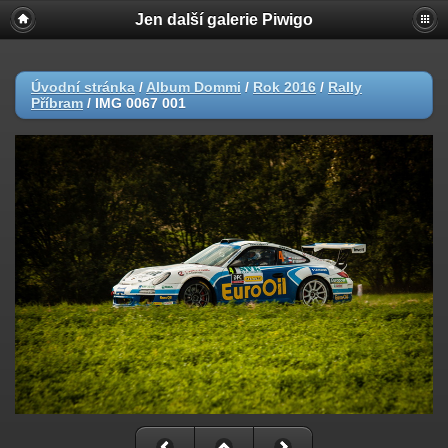
Jen další galerie Piwigo
Úvodní stránka
/
Album Dommi
/
Rok 2016
/
Rally
Příbram
/
IMG 0067 001